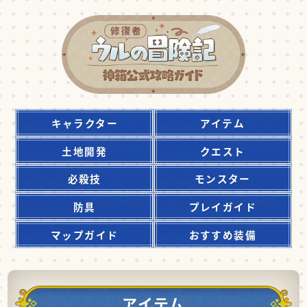
キャラクター
アイテム
土地開発
クエスト
必殺技
モンスター
防具
プレイガイド
マップガイド
おすすめ装備
アイテム