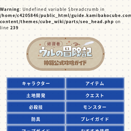
Warning
: Undefined variable $breadcrumb in
/home/c4205846/public_html/guide.kamibakocube.co
content/themes/cube_wiki/parts/seo_head.php
on
line
239
キャラクター
アイテム
土地開発
クエスト
必殺技
モンスター
防具
プレイガイド
マップガイド
おすすめ装備