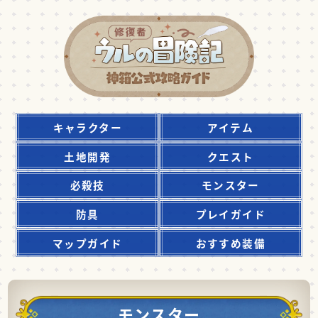
キャラクター
アイテム
土地開発
クエスト
必殺技
モンスター
防具
プレイガイド
マップガイド
おすすめ装備
モンスター