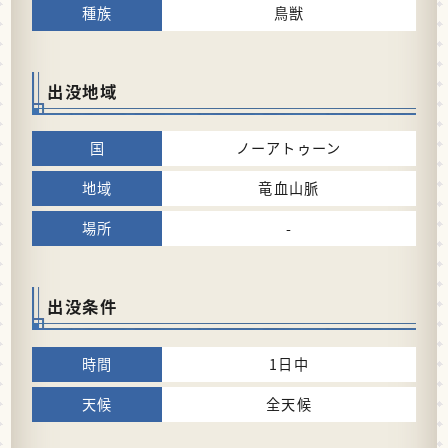
鳥獣
出没地域
ノーアトゥーン
竜血山脈
-
出没条件
1日中
全天候