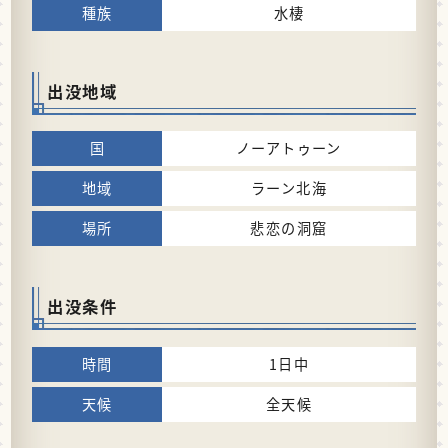
水棲
出没地域
ノーアトゥーン
ラーン北海
悲恋の洞窟
出没条件
1日中
全天候