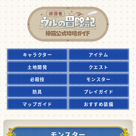
キャラクター
アイテム
土地開発
クエスト
必殺技
モンスター
防具
プレイガイド
マップガイド
おすすめ装備
モンスター