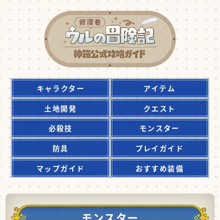
キャラクター
アイテム
土地開発
クエスト
必殺技
モンスター
防具
プレイガイド
マップガイド
おすすめ装備
モンスター