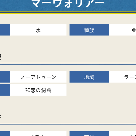
マーウォリアー
水
域
ノーアトゥーン
ラー
悲恋の洞窟
件