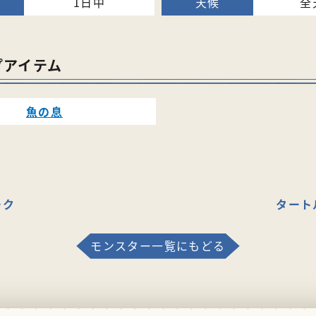
1日中
全
プアイテム
魚の息
ーク
タート
モンスター一覧にもどる