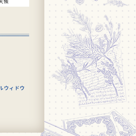
天候
ルウィドウ