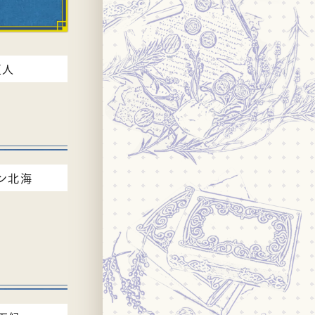
亜人
ン北海