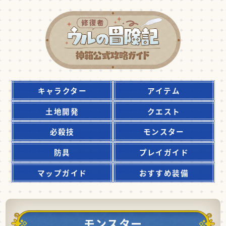
キャラクター
アイテム
土地開発
クエスト
必殺技
モンスター
防具
プレイガイド
マップガイド
おすすめ装備
モンスター