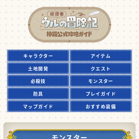
キャラクター
アイテム
土地開発
クエスト
必殺技
モンスター
防具
プレイガイド
マップガイド
おすすめ装備
モンスター