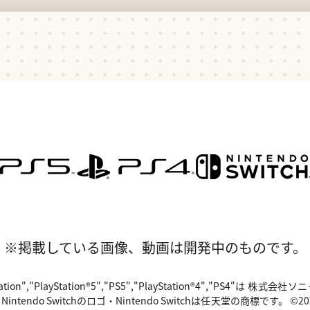
※掲載している画像、動画は開発中のものです。
"PlayStation","PlayStation®5","PS5","PlayStation®4","P
o Switchのロゴ・Nintendo Switchは任天堂の商標です。 ©2024 Valv