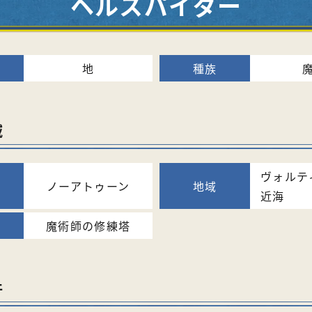
ヘルスパイダー
地
域
ヴォルテ
ノーアトゥーン
近海
魔術師の修練塔
件