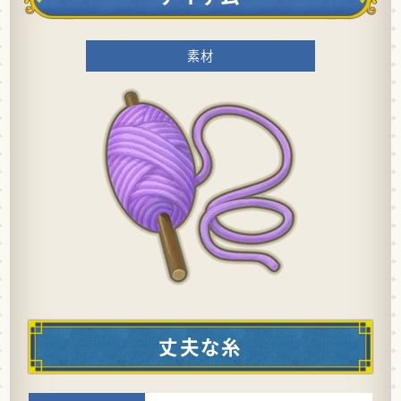
素材
丈夫な糸