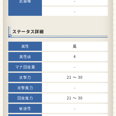
-
-
ステータス詳細
風
4
-
21 〜 30
-
21 〜 30
-