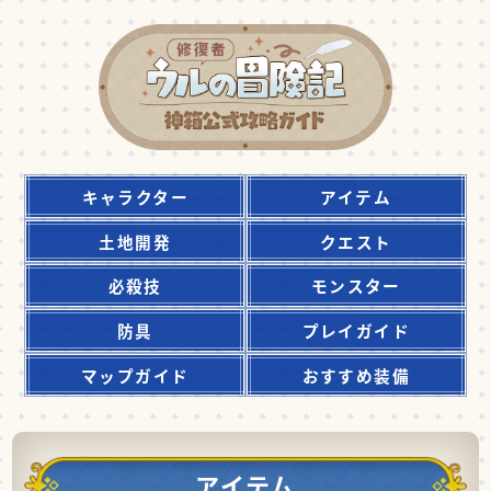
キャラクター
アイテム
土地開発
クエスト
必殺技
モンスター
防具
プレイガイド
マップガイド
おすすめ装備
アイテム