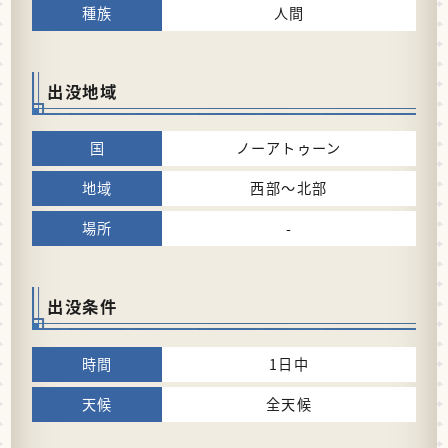
人間
出没地域
ノーアトゥーン
西部～北部
-
出没条件
1日中
全天候