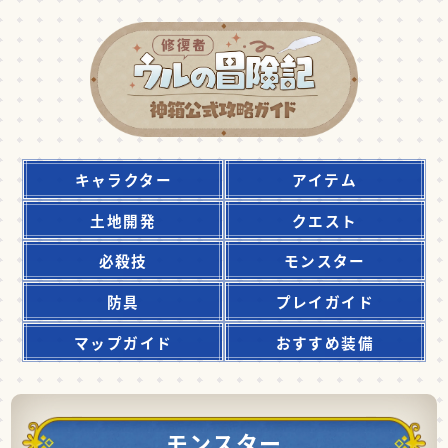
キャラクター
アイテム
土地開発
クエスト
必殺技
モンスター
防具
プレイガイド
マップガイド
おすすめ装備
モンスター