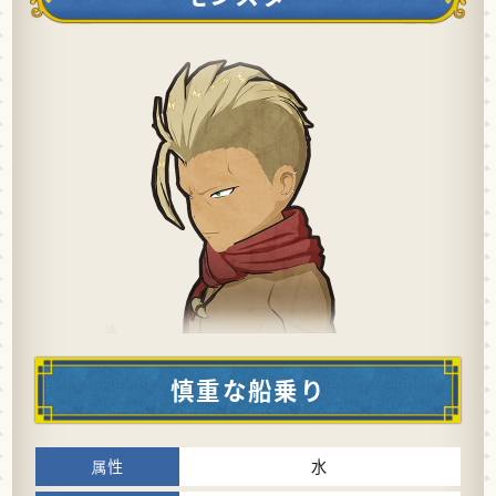
慎重な船乗り
水