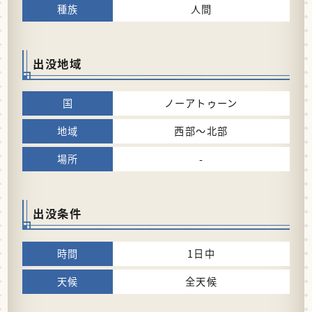
人間
出没地域
ノーアトゥーン
西部～北部
-
出没条件
1日中
全天候