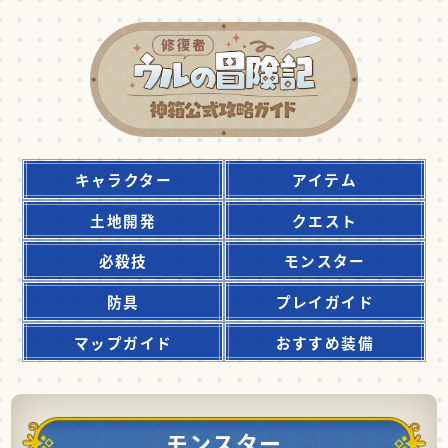
キャラクター
アイテム
土地開発
クエスト
必殺技
モンスター
防具
プレイガイド
マップガイド
おすすめ装備
モンスター