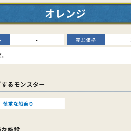
オレンジ
-
類。
プするモンスター
慎重な船乗り
能な施設