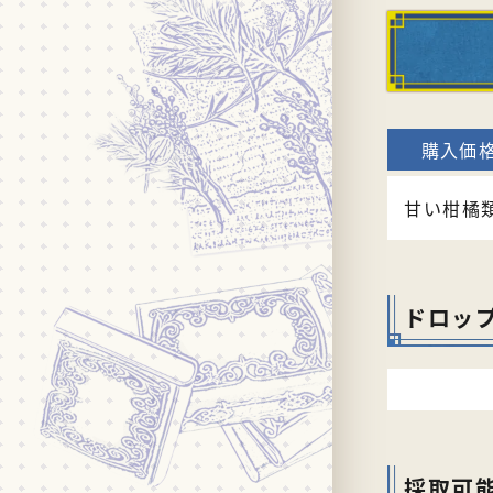
甘い柑橘
ドロッ
採取可