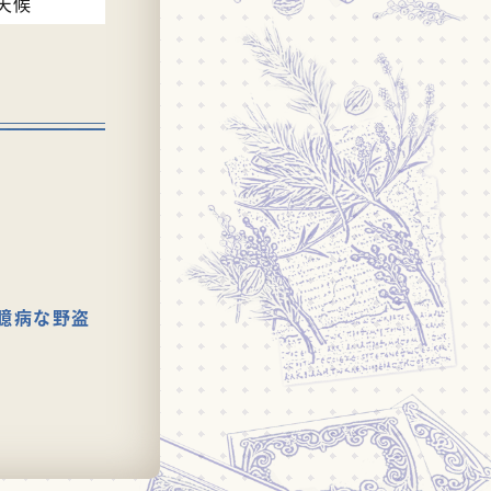
天候
臆病な野盗