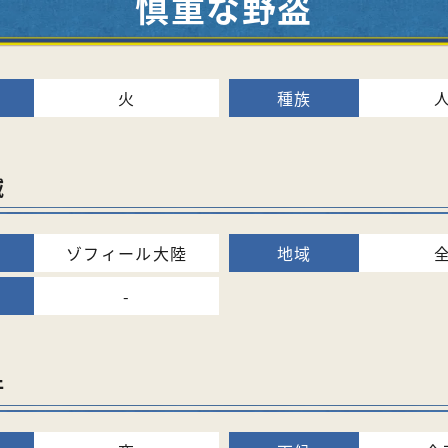
慎重な野盗
火
域
ゾフィール大陸
-
件