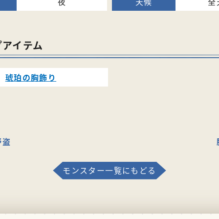
夜
全
プアイテム
琥珀の胸飾り
野盗
モンスター一覧にもどる