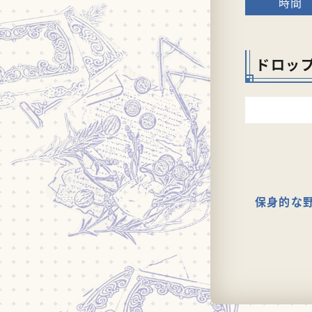
ドロッ
保身的な