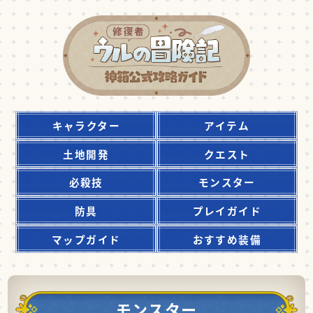
キャラクター
アイテム
土地開発
クエスト
必殺技
モンスター
防具
プレイガイド
マップガイド
おすすめ装備
モンスター