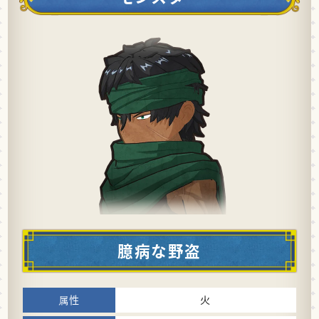
臆病な野盗
火