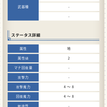
-
-
ステータス詳細
地
2
-
-
4 〜 8
4 〜 8
-