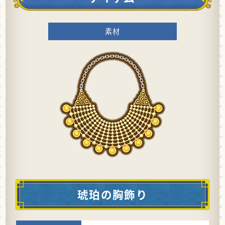
素材
琥珀の胸飾り