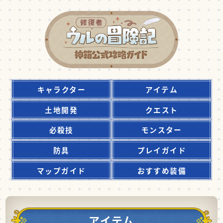
キャラクター
アイテム
土地開発
クエスト
必殺技
モンスター
防具
プレイガイド
マップガイド
おすすめ装備
アイテム