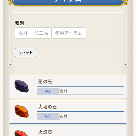
種別
素材
加工品
使用アイテム
闇の石
素材
大地の石
素材
火焔石