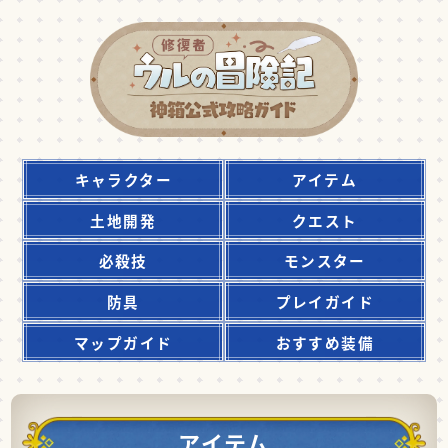
キャラクター
アイテム
土地開発
クエスト
必殺技
モンスター
防具
プレイガイド
マップガイド
おすすめ装備
アイテム