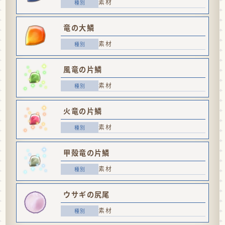
素材
竜の大鱗
素材
風竜の片鱗
素材
火竜の片鱗
素材
甲殻竜の片鱗
素材
ウサギの尻尾
素材