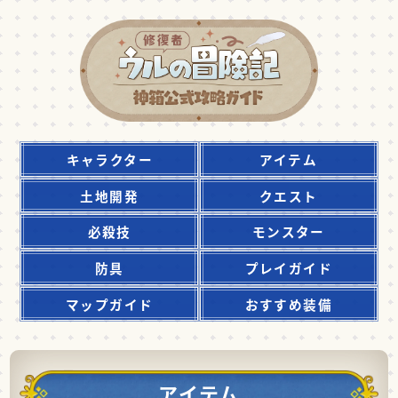
キャラクター
アイテム
土地開発
クエスト
必殺技
モンスター
防具
プレイガイド
マップガイド
おすすめ装備
アイテム