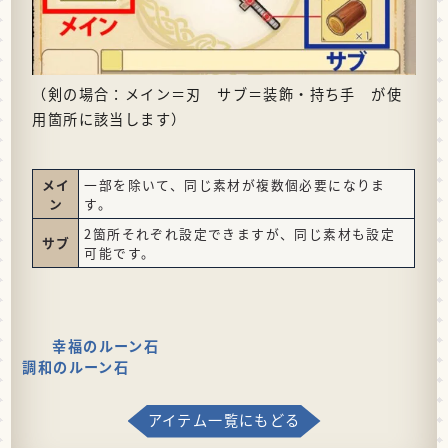
（剣の場合：メイン＝刃 サブ＝装飾・持ち手 が使
用箇所に該当します）
メイ
一部を除いて、同じ素材が複数個必要になりま
ン
す。
2箇所それぞれ設定できますが、同じ素材も設定
サブ
可能です。
幸福のルーン石
調和のルーン石
アイテム一覧にもどる