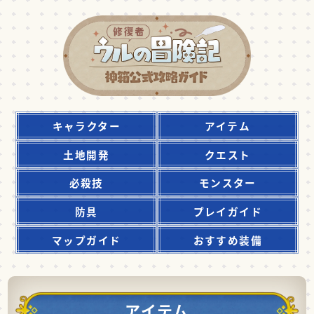
キャラクター
アイテム
土地開発
クエスト
必殺技
モンスター
防具
プレイガイド
マップガイド
おすすめ装備
アイテム