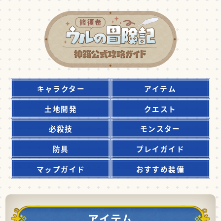
キャラクター
アイテム
土地開発
クエスト
必殺技
モンスター
防具
プレイガイド
マップガイド
おすすめ装備
アイテム