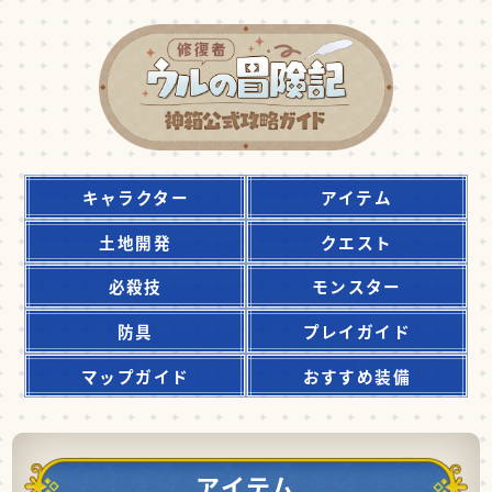
キャラクター
アイテム
土地開発
クエスト
必殺技
モンスター
防具
プレイガイド
マップガイド
おすすめ装備
アイテム