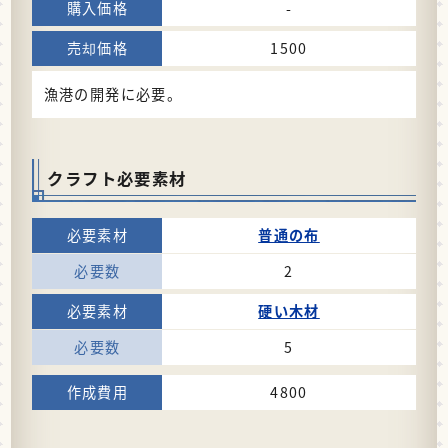
-
1500
漁港の開発に必要。
クラフト必要素材
普通の布
2
硬い木材
5
4800