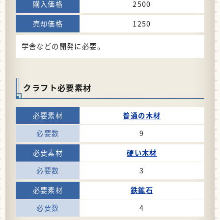
2500
1250
学舎などの開発に必要。
クラフト必要素材
普通の木材
9
硬い木材
3
鉄鉱石
4