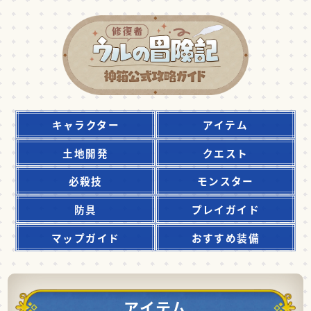
キャラクター
アイテム
土地開発
クエスト
必殺技
モンスター
防具
プレイガイド
マップガイド
おすすめ装備
アイテム