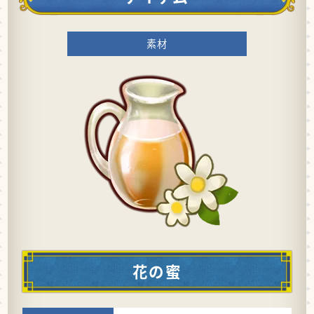
素材
花の蜜