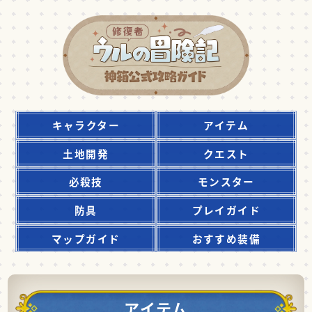
キャラクター
アイテム
土地開発
クエスト
必殺技
モンスター
防具
プレイガイド
マップガイド
おすすめ装備
アイテム