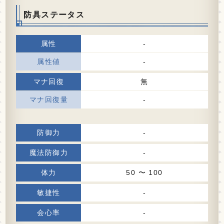
防具ステータス
-
-
無
-
-
-
50 〜 100
-
-