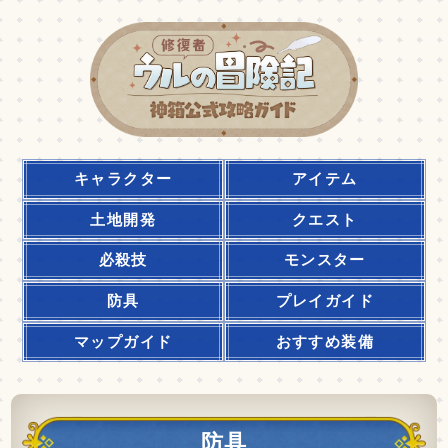
キャラクター
アイテム
土地開発
クエスト
必殺技
モンスター
防具
プレイガイド
マップガイド
おすすめ装備
防具