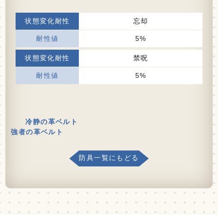
忘却
5%
禁呪
5%
冷静の革ベルト
強者の革ベルト
防具一覧にもどる