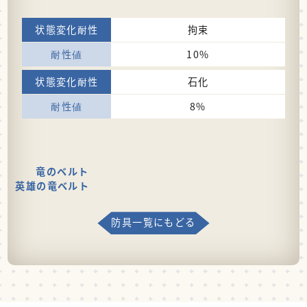
拘束
10%
石化
8%
竜のベルト
英雄の竜ベルト
防具一覧にもどる