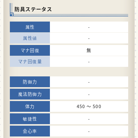
防具ステータス
-
-
無
-
-
-
450 〜 500
-
-