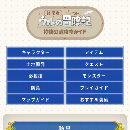
キャラクター
アイテム
土地開発
クエスト
必殺技
モンスター
防具
プレイガイド
マップガイド
おすすめ装備
防具