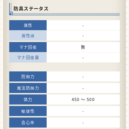
防具ステータス
-
-
無
-
-
-
450 〜 500
-
-