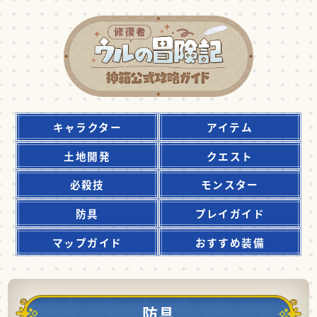
キャラクター
アイテム
土地開発
クエスト
必殺技
モンスター
防具
プレイガイド
マップガイド
おすすめ装備
防具