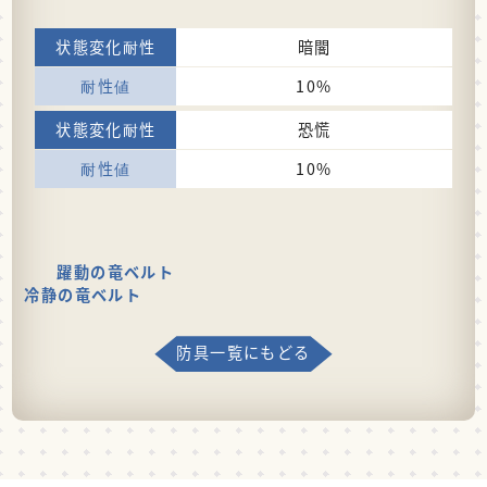
暗闇
10%
恐慌
10%
躍動の竜ベルト
冷静の竜ベルト
防具一覧にもどる