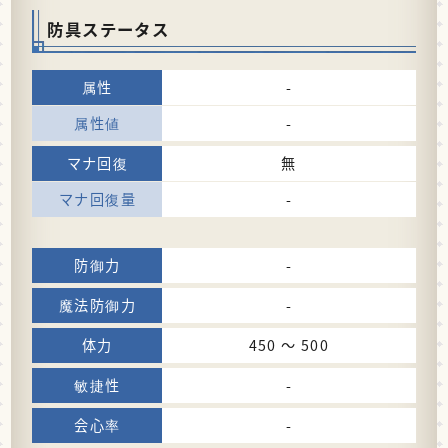
防具ステータス
-
-
無
-
-
-
450 〜 500
-
-