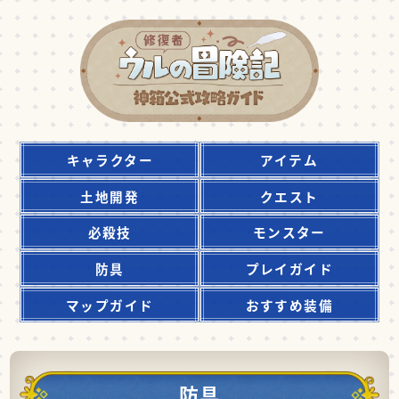
キャラクター
アイテム
土地開発
クエスト
必殺技
モンスター
防具
プレイガイド
マップガイド
おすすめ装備
防具