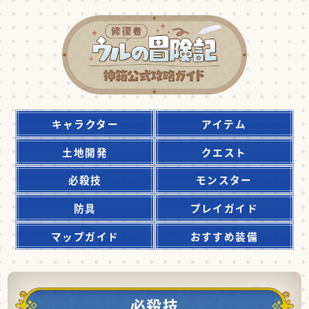
キャラクター
アイテム
土地開発
クエスト
必殺技
モンスター
防具
プレイガイド
マップガイド
おすすめ装備
必殺技