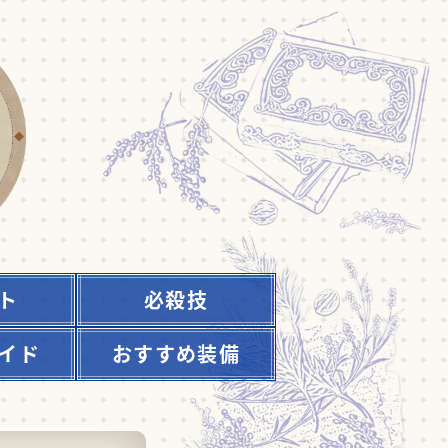
ト
必殺技
イド
おすすめ装備