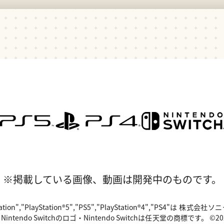
※掲載している画像、動画は開発中のものです。
"PlayStation","PlayStation®5","PS5","PlayStation®4","P
o Switchのロゴ・Nintendo Switchは任天堂の商標です。 ©2024 Valv