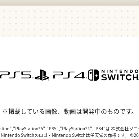
※掲載している画像、動画は開発中のものです。
"PlayStation","PlayStation®5","PS5","PlayStation®4","P
o Switchのロゴ・Nintendo Switchは任天堂の商標です。 ©2024 Valv