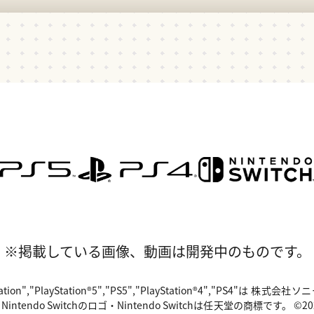
※掲載している画像、動画は開発中のものです。
"PlayStation","PlayStation®5","PS5","PlayStation®4","P
o Switchのロゴ・Nintendo Switchは任天堂の商標です。 ©2024 Valv