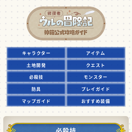
キャラクター
アイテム
土地開発
クエスト
必殺技
モンスター
防具
プレイガイド
マップガイド
おすすめ装備
必殺技