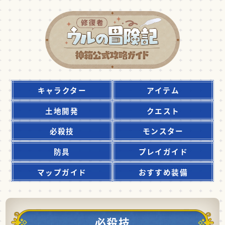
キャラクター
アイテム
土地開発
クエスト
必殺技
モンスター
防具
プレイガイド
マップガイド
おすすめ装備
必殺技