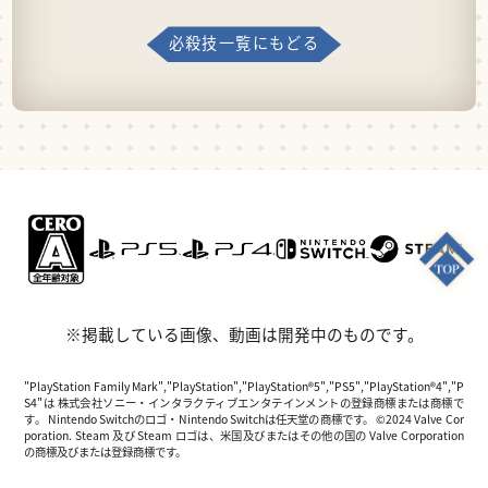
必殺技一覧にもどる
※掲載している画像、動画は開発中のものです。
"PlayStation Family Mark","PlayStation","PlayStation®5","PS5","PlayStation®4","P
S4"は 株式会社ソニー・インタラクティブエンタテインメントの登録商標または商標で
す。 Nintendo Switchのロゴ・Nintendo Switchは任天堂の商標です。 ©2024 Valve Cor
poration. Steam 及び Steam ロゴは、米国及びまたはその他の国の Valve Corporation
の商標及びまたは登録商標です。