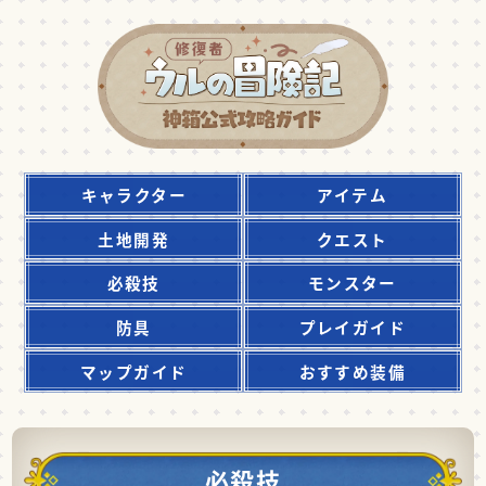
キャラクター
アイテム
土地開発
クエスト
必殺技
モンスター
防具
プレイガイド
マップガイド
おすすめ装備
必殺技