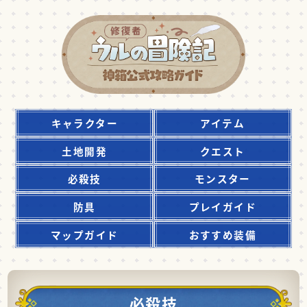
キャラクター
アイテム
土地開発
クエスト
必殺技
モンスター
防具
プレイガイド
マップガイド
おすすめ装備
必殺技