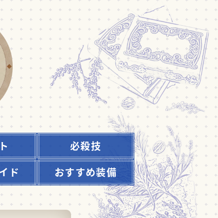
ト
必殺技
イド
おすすめ装備