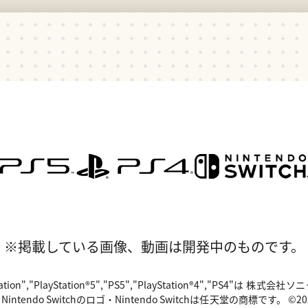
※掲載している画像、動画は開発中のものです。
"PlayStation","PlayStation®5","PS5","PlayStation®4","P
o Switchのロゴ・Nintendo Switchは任天堂の商標です。 ©2024 Valv