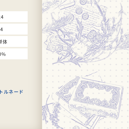
24
64
単体
0%
トルネード