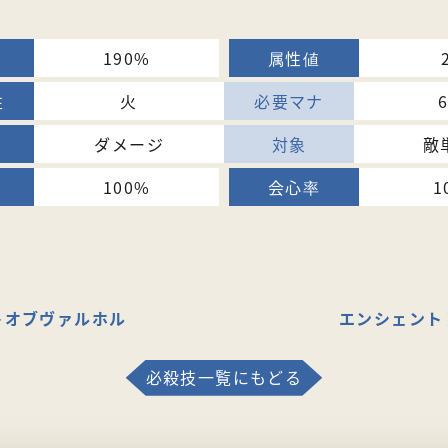
190%
火
ダメージ
敵
100%
1
トオブヴァルホル
エンシェント
必殺技一覧にもどる