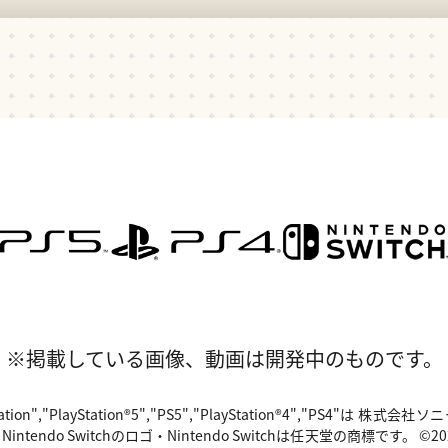
※掲載している画像、動画は開発中のものです。
"PlayStation","PlayStation®5","PS5","PlayStation®4","P
o Switchのロゴ・Nintendo Switchは任天堂の商標です。 ©2024 Valv