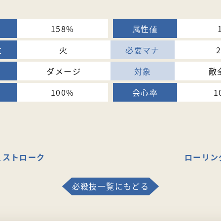
158%
火
ダメージ
敵
100%
1
ュストローク
ローリン
必殺技一覧にもどる