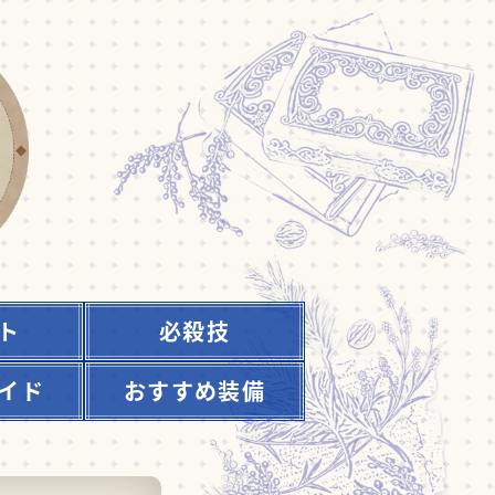
ト
必殺技
イド
おすすめ装備