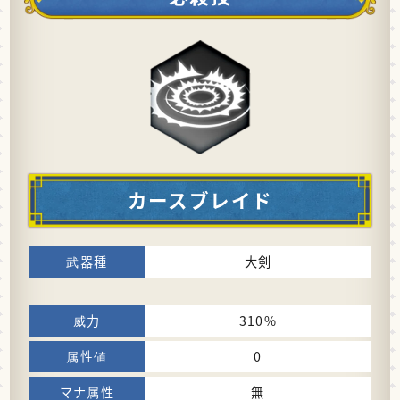
カースブレイド
大剣
310%
0
無