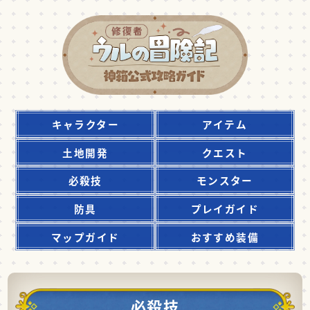
キャラクター
アイテム
土地開発
クエスト
必殺技
モンスター
防具
プレイガイド
マップガイド
おすすめ装備
必殺技