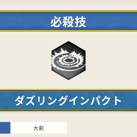
必殺技
ダズリングインパクト
大剣