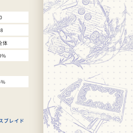
0
88
全体
0%
5%
スブレイド