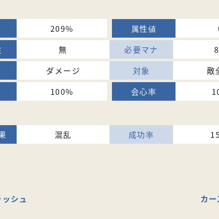
209%
無
ダメージ
敵
100%
1
混乱
1
ラッシュ
カー