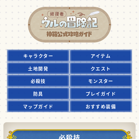
キャラクター
アイテム
土地開発
クエスト
必殺技
モンスター
防具
プレイガイド
マップガイド
おすすめ装備
必殺技