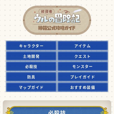
キャラクター
アイテム
土地開発
クエスト
必殺技
モンスター
防具
プレイガイド
マップガイド
おすすめ装備
必殺技