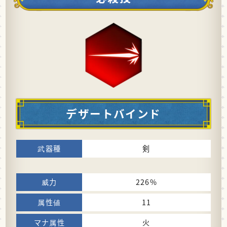
デザートバインド
剣
226%
11
火