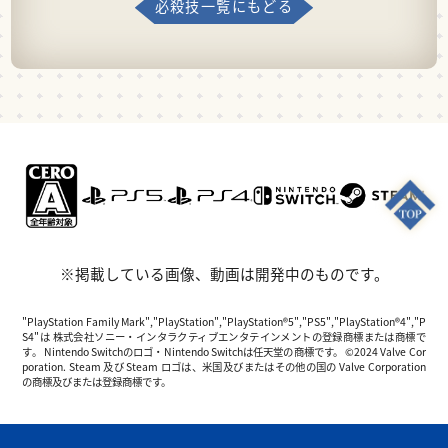
必殺技一覧にもどる
※掲載している画像、動画は開発中のものです。
"PlayStation Family Mark","PlayStation","PlayStation®5","PS5","PlayStation®4","P
S4"は 株式会社ソニー・インタラクティブエンタテインメントの登録商標または商標で
す。 Nintendo Switchのロゴ・Nintendo Switchは任天堂の商標です。 ©2024 Valve Cor
poration. Steam 及び Steam ロゴは、米国及びまたはその他の国の Valve Corporation
の商標及びまたは登録商標です。