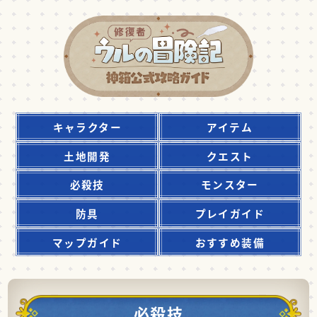
キャラクター
アイテム
土地開発
クエスト
必殺技
モンスター
防具
プレイガイド
マップガイド
おすすめ装備
必殺技