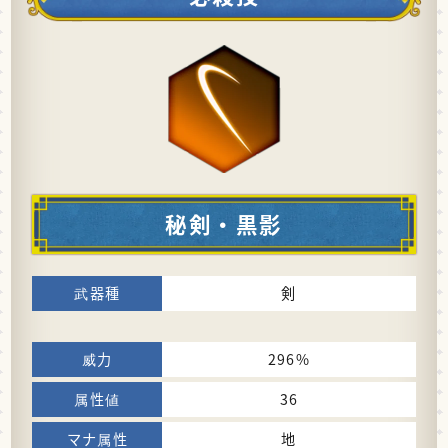
秘剣・黒影
剣
296%
36
地