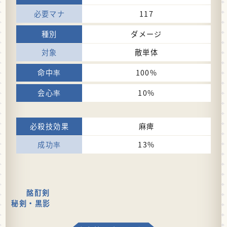
117
ダメージ
敵単体
100%
10%
麻痺
13%
酩酊剣
秘剣・黒影