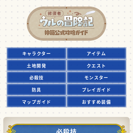
キャラクター
アイテム
土地開発
クエスト
必殺技
モンスター
防具
プレイガイド
マップガイド
おすすめ装備
必殺技