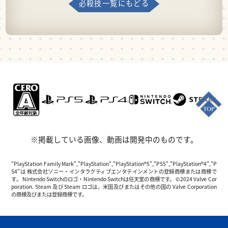
必殺技一覧にもどる
※掲載している画像、動画は開発中のものです。
"PlayStation Family Mark","PlayStation","PlayStation®5","PS5","PlayStation®4","P
S4"は 株式会社ソニー・インタラクティブエンタテインメントの登録商標または商標で
す。 Nintendo Switchのロゴ・Nintendo Switchは任天堂の商標です。 ©2024 Valve Cor
poration. Steam 及び Steam ロゴは、米国及びまたはその他の国の Valve Corporation
の商標及びまたは登録商標です。