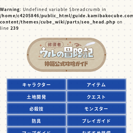
Warning
: Undefined variable $breadcrumb in
/home/c4205846/public_html/guide.kamibakocube.co
content/themes/cube_wiki/parts/seo_head.php
on
line
239
キャラクター
アイテム
土地開発
クエスト
必殺技
モンスター
防具
プレイガイド
マップガイド
おすすめ装備