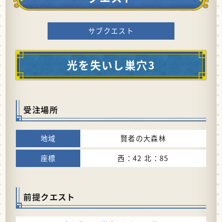
サブクエスト
光を失いし巣穴3
受注場所
賢者の大森林
西：42 北：85
前提クエスト