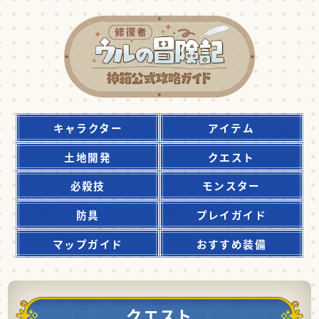
キャラクター
アイテム
土地開発
クエスト
必殺技
モンスター
防具
プレイガイド
マップガイド
おすすめ装備
クエスト