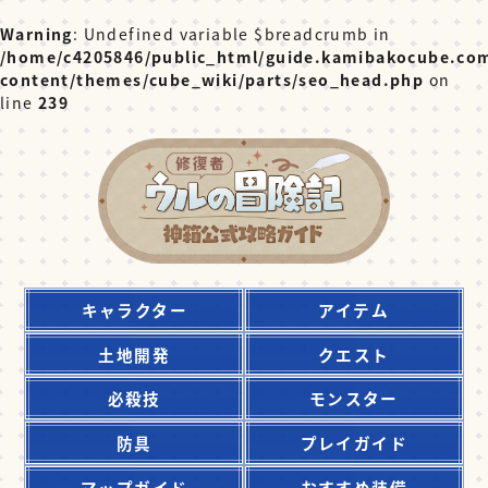
Warning
: Undefined variable $breadcrumb in
/home/c4205846/public_html/guide.kamibakocube.co
content/themes/cube_wiki/parts/seo_head.php
on
line
239
キャラクター
アイテム
土地開発
クエスト
必殺技
モンスター
防具
プレイガイド
マップガイド
おすすめ装備