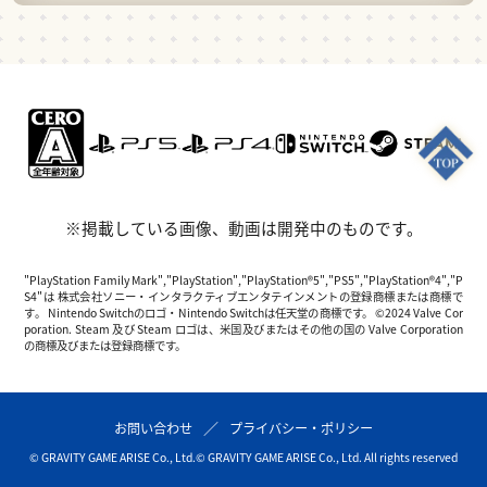
※掲載している画像、動画は開発中のものです。
"PlayStation Family Mark","PlayStation","PlayStation®5","PS5","PlayStation®4","P
S4"は 株式会社ソニー・インタラクティブエンタテインメントの登録商標または商標で
す。 Nintendo Switchのロゴ・Nintendo Switchは任天堂の商標です。 ©2024 Valve Cor
poration. Steam 及び Steam ロゴは、米国及びまたはその他の国の Valve Corporation
の商標及びまたは登録商標です。
お問い合わせ
プライバシー・ポリシー
© GRAVITY GAME ARISE Co., Ltd.
© GRAVITY GAME ARISE Co., Ltd. All rights reserved