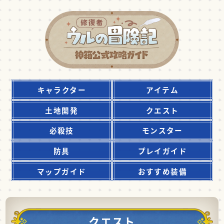
キャラクター
アイテム
土地開発
クエスト
必殺技
モンスター
防具
プレイガイド
マップガイド
おすすめ装備
クエスト