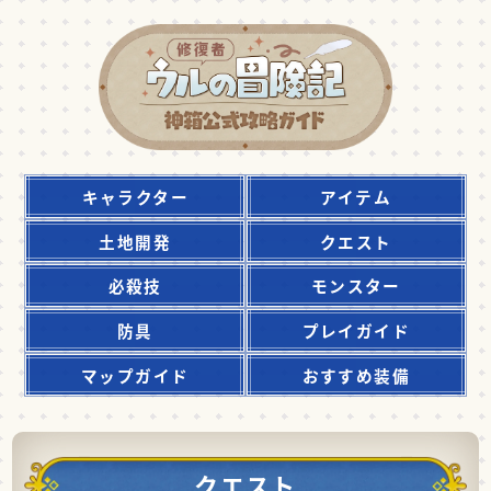
キャラクター
アイテム
土地開発
クエスト
必殺技
モンスター
防具
プレイガイド
マップガイド
おすすめ装備
クエスト