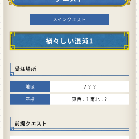
メインクエスト
禍々しい混沌1
受注場所
？？？
東西：? 南北：?
前提クエスト