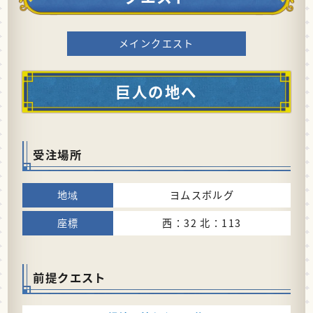
メインクエスト
巨人の地へ
受注場所
ヨムスボルグ
西：32 北：113
前提クエスト