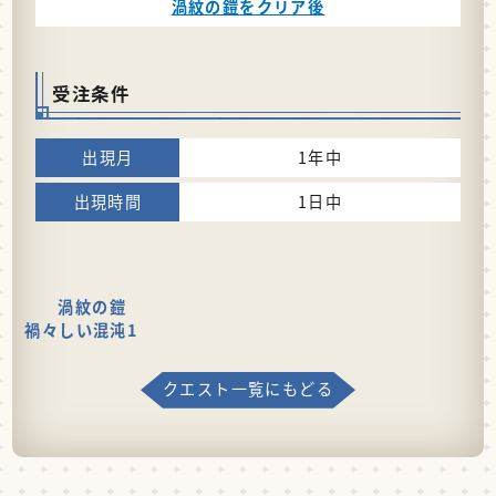
渦紋の鎧をクリア後
受注条件
1年中
1日中
渦紋の鎧
禍々しい混沌1
クエスト一覧にもどる