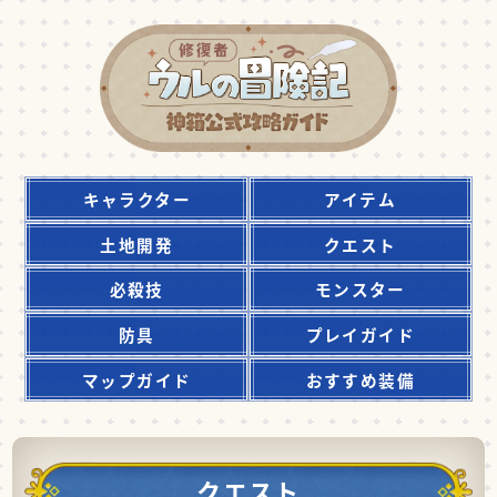
キャラクター
アイテム
土地開発
クエスト
必殺技
モンスター
防具
プレイガイド
マップガイド
おすすめ装備
クエスト