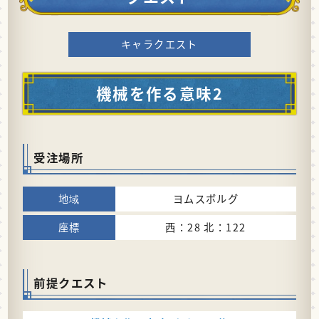
キャラクエスト
機械を作る意味2
受注場所
ヨムスボルグ
西：28 北：122
前提クエスト