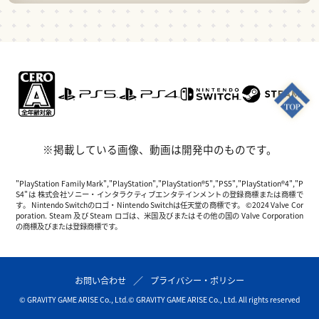
※掲載している画像、動画は開発中のものです。
"PlayStation Family Mark","PlayStation","PlayStation®5","PS5","PlayStation®4","P
S4"は 株式会社ソニー・インタラクティブエンタテインメントの登録商標または商標で
す。 Nintendo Switchのロゴ・Nintendo Switchは任天堂の商標です。 ©2024 Valve Cor
poration. Steam 及び Steam ロゴは、米国及びまたはその他の国の Valve Corporation
の商標及びまたは登録商標です。
お問い合わせ
プライバシー・ポリシー
© GRAVITY GAME ARISE Co., Ltd.
© GRAVITY GAME ARISE Co., Ltd. All rights reserved