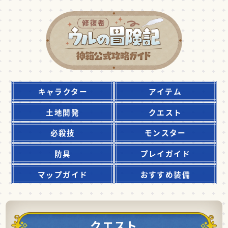
キャラクター
アイテム
土地開発
クエスト
必殺技
モンスター
防具
プレイガイド
マップガイド
おすすめ装備
クエスト